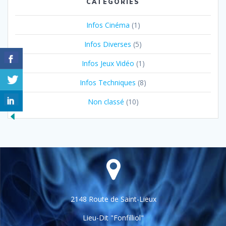
CATÉGORIES
Infos Cinéma
(1)
Infos Diverses
(5)
Infos Jeux Vidéo
(1)
Infos Techniques
(8)
Non classé
(10)
2148 Route de Saint-Lieux
Lieu-Dit "Fonfilliol"