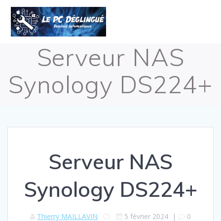
Skip
to
content
Serveur NAS
Synology DS224+
Serveur NAS
Synology DS224+
Thierry MAILLAVIN
5 février 2024
|
0