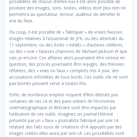
possibilités de chacun d’entre eux il est alors possible de
produire des images, sons, textes, vidéos dont plus rien ne
permettra au spectateur, lecteur, auditeur de démêler le
vrai du faux.
Du coup, il est possible de « fabriquer » de vraies fausses
images relatives à l’assassinat de JFK, ou des attentats du
11 septembre, ou des écrits « inédits » d’auteurs célèbres,
ou des « vrai » fausses chansons de Michael Jackson et que
sais-je encore. Ces affaires alors pourraient être remise en
question, des procès pourraient être rejugés, des théories
réfutées, des « vrais ou faux » complots mis à jour, des
accusations infondées de tous bords. Ces outils s’ils ne sont
pas bornés peuvent servir à toutes fins.
Enfin, de nombreux emplois risquent d’être détruits pas
certaines de ces I.A et des pans entiers de l’économie
cinématographique et littéraire vont être impactés par
l’utilisation de ces outils. Imaginez un journal télévisé
présenté par un « faux » journaliste fabriqué par une I.A
relatant des faits issus de créations d’I.A appuyés par des
images créées elles-aussi par une I.A. Les possibilités sont