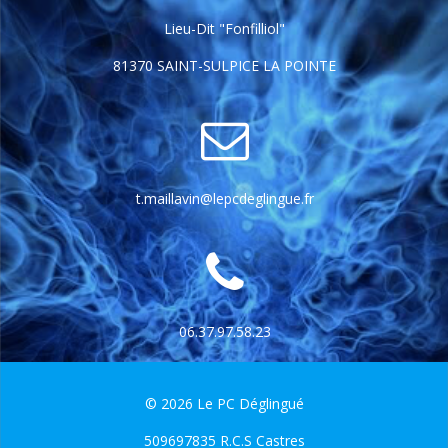
Lieu-Dit "Fonfilliol"
81370 SAINT-SULPICE LA POINTE
t.maillavin@lepcdeglingue.fr
06.37.97.58.23
© 2026 Le PC Déglingué
509697835 R.C.S Castres