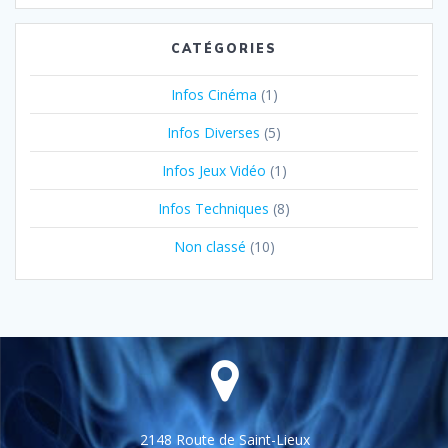
CATÉGORIES
Infos Cinéma
(1)
Infos Diverses
(5)
Infos Jeux Vidéo
(1)
Infos Techniques
(8)
Non classé
(10)
2148 Route de Saint-Lieux