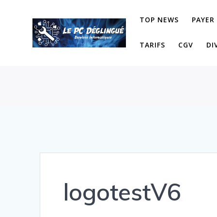
Skip
to
TOP NEWS
PAYER
content
TARIFS
CGV
DI
logotestV6