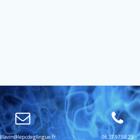
illavin@lepcdeglingue.fr
06.37.97.58.23