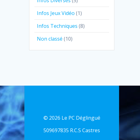
Infos Diverses
(5)
Infos Jeux Vidéo
(1)
Infos Techniques
(8)
Non classé
(10)
© 2026 Le PC Déglingué
509697835 R.C.S Castres