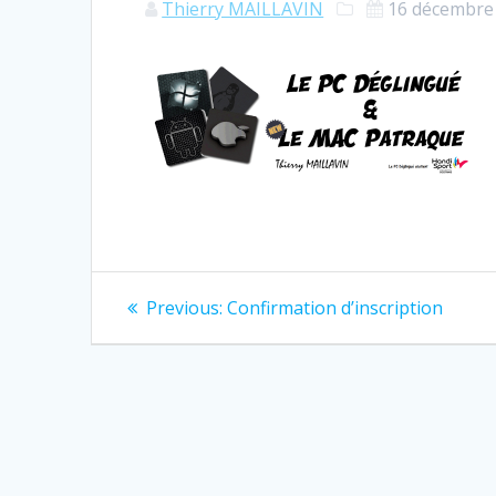
Thierry MAILLAVIN
16 décembre
Navigation
Previous:
Previous
Confirmation d’inscription
post:
de
l’article