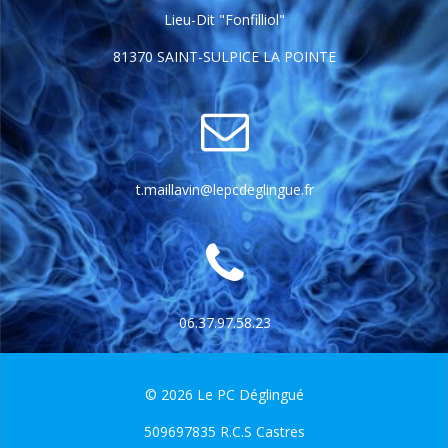
Lieu-Dit "Fonfilliol"
81370 SAINT-SULPICE LA POINTE
t.maillavin@lepcdeglingue.fr
06.37.97.58.23
© 2026 Le PC Déglingué
509697835 R.C.S Castres