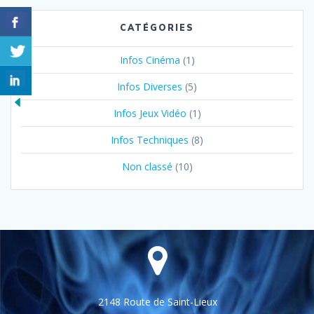
CATÉGORIES
Infos Cinéma
(1)
Infos Diverses
(5)
Infos Jeux Vidéo
(1)
Infos Techniques
(8)
Non classé
(10)
2148 Route de Saint-Lieux