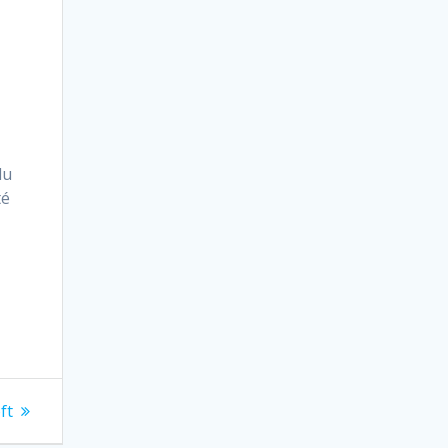
du
té
ft