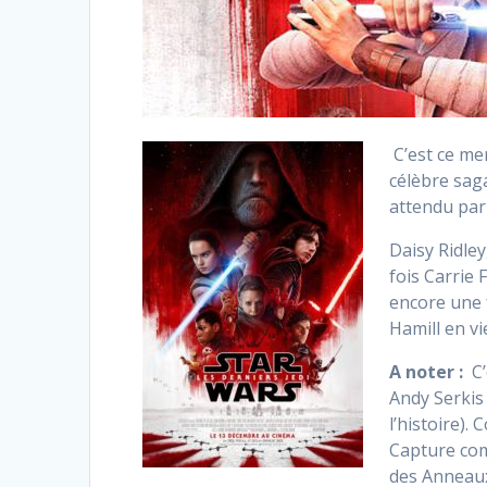
C’est ce mer
célèbre saga
attendu par 
Daisy Ridle
fois Carrie
encore une 
Hamill en v
A noter :
C’
Andy Serkis
l’histoire)
Capture com
des Anneaux