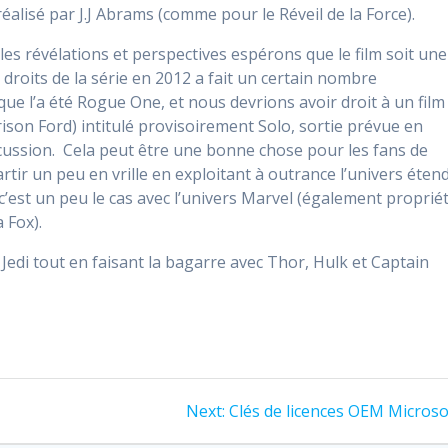
 réalisé par J.J Abrams (comme pour le Réveil de la Force).
 révélations et perspectives espérons que le film soit une
s droits de la série en 2012 a fait un certain nombre
 que l’a été Rogue One, et nous devrions avoir droit à un film
son Ford) intitulé provisoirement Solo, sortie prévue en
iscussion. Cela peut être une bonne chose pour les fans de
artir un peu en vrille en exploitant à outrance l’univers éten
’est un peu le cas avec l’univers Marvel (également proprié
 Fox).
s Jedi tout en faisant la bagarre avec Thor, Hulk et Captain
Next:
Next
Clés de licences OEM Microso
post: