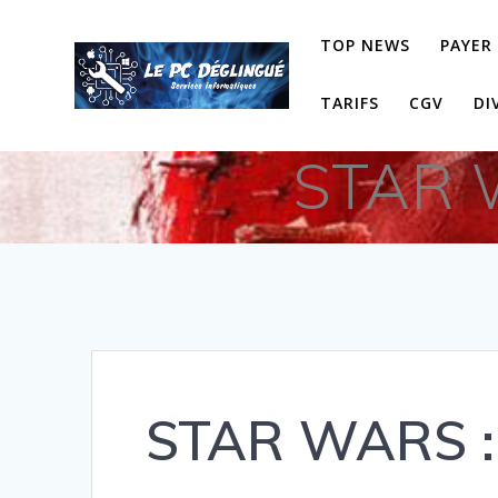
Skip
to
TOP NEWS
PAYER
content
TARIFS
CGV
DI
STAR W
STAR WARS : L