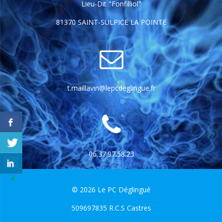
Lieu-Dit "Fonfilliol"
81370 SAINT-SULPICE LA POINTE
t.maillavin@lepcdeglingue.fr
06.37.97.58.23
© 2026 Le PC Déglingué
509697835 R.C.S Castres